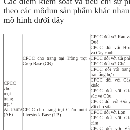
Các điểm kiểm soát và tiêu chí sự 
theo các môdun sản phẩm khác nhau 
mô hình dưới đây
CPCC đối với Rau v
Quả
CPCC đối với Ho
và Cây cảnh
CPCC cho trang trại Trồng trọt /
CPCC đối với Cà ph
Crop Base (CB)
CPCC đối với Chè
CPCC đối với tran
trại tổng hợp
CPCC đối với Câ
CPCC
khác
cho
CPCC đối với Gi
mọi
súc và Cừu
trang
CPCC đối với Độn
trại /
vật cho sữa
All Farms
CPCC cho trang trại Chăn nuôi /
CPCC đối với Lợn
(AF)
Livestock Base (LB)
CPCC đối với Gi
cầm
CPCC đối với Vậ