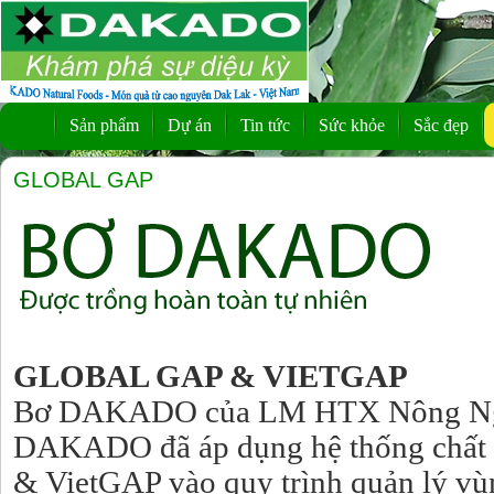
Sản phẩm
Dự án
Tin tức
Sức khỏe
Sắc đẹp
GLOBAL GAP
GLOBAL GAP & VIETGAP
Bơ DAKADO của LM HTX Nông Ng
DAKADO đã áp dụng hệ thống chấ
& VietGAP vào quy trình quản lý vù