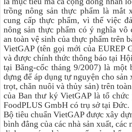
là mục tiêu mà cả cộng đồng nhân lo
trồng nông sản thực phẩm là mắt x
cung cấp thực phẩm, vì thế việc đ
nông sản thực phẩm có ý nghĩa vô 
an toàn vệ sinh của thực phẩm trên b
VietGAP (tên gọi mới của EUREP 
và được chính thức thông báo tại Hội
tại Băng-cốc tháng 9/2007) là một 
dựng để áp dụng tự nguyện cho sản 
trọt, chăn nuôi và thủy sản) trên toà
của Ban thư ký VietGAP là tổ chức 
FoodPLUS GmbH có trụ sở tại Đức.
Bộ tiêu chuẩn VietGAP được xây dựn
bình đẳng của các nhà sản xuất, các n