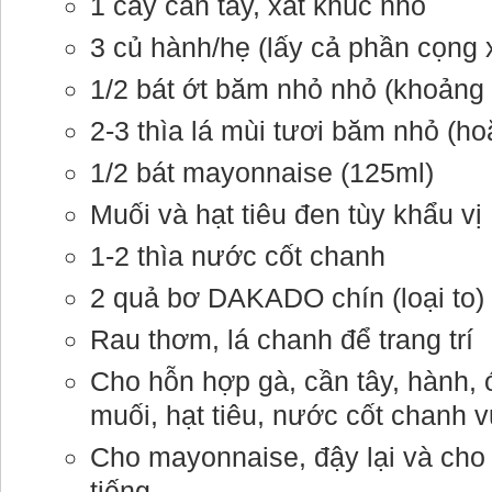
1 cây cần tây, xắt khúc nhỏ
3 củ hành/hẹ (lấy cả phần cọng 
1/2 bát ớt băm nhỏ nhỏ (khoảng
2-3 thìa lá mùi tươi băm nhỏ (hoặ
1/2 bát mayonnaise (125ml)
Muối và hạt tiêu đen tùy khẩu vị
1-2 thìa nước cốt chanh
2 quả bơ DAKADO chín (loại to)
Rau thơm, lá chanh để trang trí
Cho hỗn hợp gà, cần tây, hành, 
muối, hạt tiêu, nước cốt chanh 
Cho mayonnaise, đậy lại và cho v
tiếng.