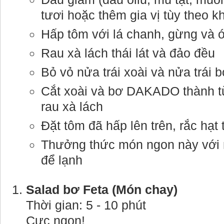
tươi hoặc thêm gia vị tùy theo k
Hấp tôm với lá chanh, gừng và ớ
Rau xà lách thái lát và đảo đều
Bỏ vỏ nửa trái xoài và nửa trá
Cắt xoài và bơ DAKADO thành từn
rau xà lách
Đặt tôm đã hấp lên trên, rắc hạt
Thưởng thức món ngon này với m
để lạnh
Salad bơ Feta (Món chay)
Thời gian: 5 - 10 phút
Cực ngon!