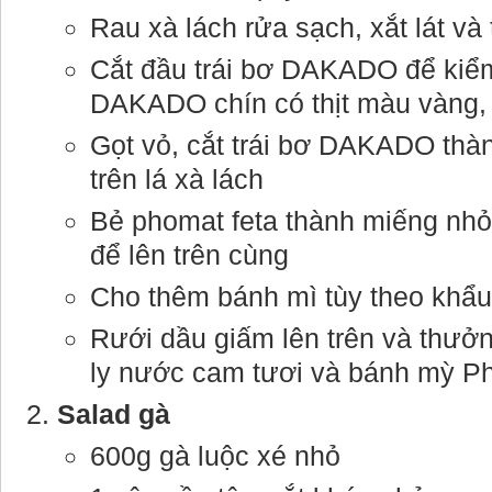
Rau xà lách rửa sạch, xắt lát và
Cắt đầu trái bơ DAKADO để kiểm 
DAKADO chín có thịt màu vàng, 
Gọt vỏ, cắt trái bơ DAKADO thàn
trên lá xà lách
Bẻ phomat feta thành miếng nh
để lên trên cùng
Cho thêm bánh mì tùy theo khẩu
Rưới dầu giấm lên trên và thưở
ly nước cam tươi và bánh mỳ P
Salad gà
600g gà luộc xé nhỏ