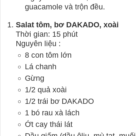
guacamole và trộn đều.
Salat tôm, bơ DAKADO, xoài
Thời gian: 15 phút
Nguyên liệu :
8 con tôm lớn
Lá chanh
Gừng
1/2 quả xoài
1/2 trái bơ DAKADO
1 bó rau xà lách
Ớt cay thái lát
Dầu giấm (dầu ôliu, mù tạt, muối,